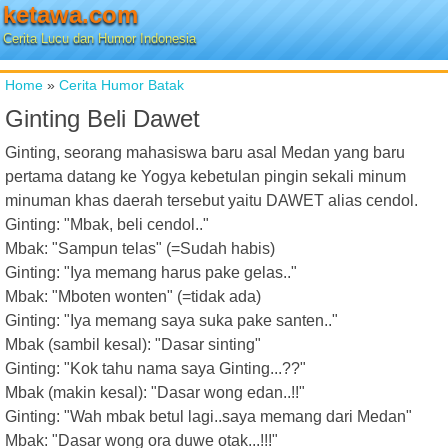
ketawa.com
Cerita Lucu dan Humor Indonesia
Home
»
Cerita Humor Batak
Ginting Beli Dawet
Ginting, seorang mahasiswa baru asal Medan yang baru
pertama datang ke Yogya kebetulan pingin sekali minum
minuman khas daerah tersebut yaitu DAWET alias cendol.
Ginting: "Mbak, beli cendol.."
Mbak: "Sampun telas" (=Sudah habis)
Ginting: "Iya memang harus pake gelas.."
Mbak: "Mboten wonten" (=tidak ada)
Ginting: "Iya memang saya suka pake santen.."
Mbak (sambil kesal): "Dasar sinting"
Ginting: "Kok tahu nama saya Ginting...??"
Mbak (makin kesal): "Dasar wong edan..!!"
Ginting: "Wah mbak betul lagi..saya memang dari Medan"
Mbak: "Dasar wong ora duwe otak...!!!"