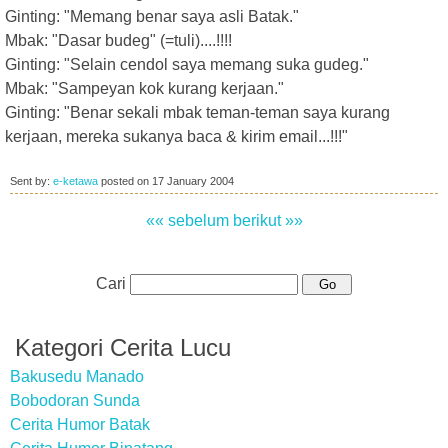
Ginting: "Memang benar saya asli Batak."
Mbak: "Dasar budeg" (=tuli)....!!!!
Ginting: "Selain cendol saya memang suka gudeg."
Mbak: "Sampeyan kok kurang kerjaan."
Ginting: "Benar sekali mbak teman-teman saya kurang
kerjaan, mereka sukanya baca & kirim email...!!!"
Sent by:
e-ketawa
posted on
17 January 2004
«« sebelum
berikut »»
Cari
Kategori Cerita Lucu
Bakusedu Manado
Bobodoran Sunda
Cerita Humor Batak