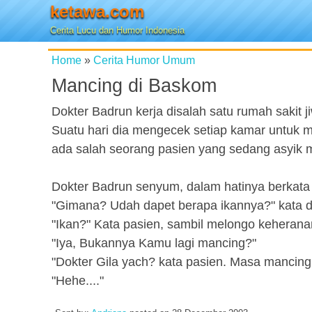
ketawa.com
Cerita Lucu dan Humor Indonesia
Home
»
Cerita Humor Umum
Mancing di Baskom
Dokter Badrun kerja disalah satu rumah sakit j
Suatu hari dia mengecek setiap kamar untuk m
ada salah seorang pasien yang sedang asyik 
Dokter Badrun senyum, dalam hatinya berkata 
"Gimana? Udah dapet berapa ikannya?" kata 
"Ikan?" Kata pasien, sambil melongo keherana
"Iya, Bukannya Kamu lagi mancing?"
"Dokter Gila yach? kata pasien. Masa mancin
"Hehe...."