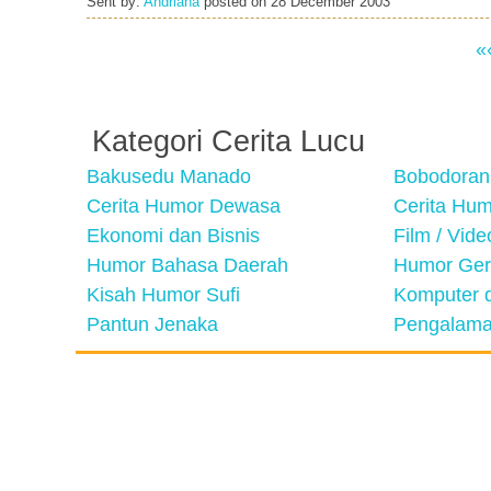
Sent by:
Andriana
posted on
28 December 2003
«
Kategori Cerita Lucu
Bakusedu Manado
Bobodoran
Cerita Humor Dewasa
Cerita Hu
Ekonomi dan Bisnis
Film / Vid
Humor Bahasa Daerah
Humor Ger
Kisah Humor Sufi
Komputer d
Pantun Jenaka
Pengalama