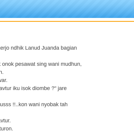
erjo ndhik Lanud Juanda bagian
k onok pesawat sing wani mudhun,
n.
ar.
avtur iku isok diombe ?" jare
usss !!..kon wani nyobak tah
vtur.
turon.