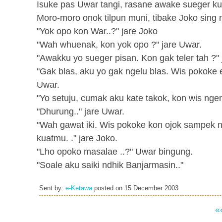
Isuke pas Uwar tangi, rasane awake sueger ku
Moro-moro onok tilpun muni, tibake Joko sing n
"Yok opo kon War..?" jare Joko
"Wah whuenak, kon yok opo ?" jare Uwar.
"Awakku yo sueger pisan. Kon gak teler tah ?" 
"Gak blas, aku yo gak ngelu blas. Wis pokoke
Uwar.
"Yo setuju, cumak aku kate takok, kon wis nge
"Dhurung.." jare Uwar.
"Wah gawat iki. Wis pokoke kon ojok sampek n
kuatmu. ." jare Joko.
"Lho opoko masalae ..?" Uwar bingung.
"Soale aku saiki ndhik Banjarmasin.."
Sent by:
e-Ketawa
posted on
15 December 2003
«