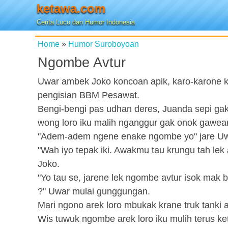
ketawa.com
Cerita Lucu dan Humor Indonesia
Home
»
Humor Suroboyoan
Ngombe Avtur
Uwar ambek Joko koncoan apik, karo-karone k
pengisian BBM Pesawat.
Bengi-bengi pas udhan deres, Juanda sepi ga
wong loro iku malih nganggur gak onok gawea
"Adem-adem ngene enake ngombe yo" jare Uw
"Wah iyo tepak iki. Awakmu tau krungu tah lek 
Joko.
"Yo tau se, jarene lek ngombe avtur isok mak b
?" Uwar mulai gunggungan.
Mari ngono arek loro mbukak krane truk tanki a
Wis tuwuk ngombe arek loro iku mulih terus ke