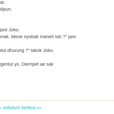
at.
ilpun.
jare Joko.
 enak. Mene nyobak maneh tah ?" jare
ntut dhurung ?" takok Joko.
gentut yo. Diempet ae sak
« sebelum
berikut »»