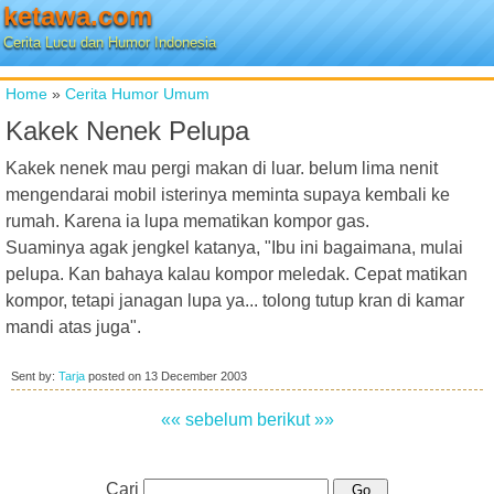
ketawa.com
Cerita Lucu dan Humor Indonesia
Home
»
Cerita Humor Umum
Kakek Nenek Pelupa
Kakek nenek mau pergi makan di luar. belum lima nenit
mengendarai mobil isterinya meminta supaya kembali ke
rumah. Karena ia lupa mematikan kompor gas.
Suaminya agak jengkel katanya, "Ibu ini bagaimana, mulai
pelupa. Kan bahaya kalau kompor meledak. Cepat matikan
kompor, tetapi janagan lupa ya... tolong tutup kran di kamar
mandi atas juga".
Sent by:
Tarja
posted on
13 December 2003
«« sebelum
berikut »»
Cari