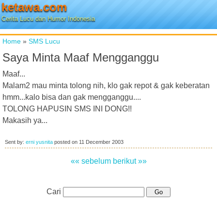
ketawa.com
Cerita Lucu dan Humor Indonesia
Home
»
SMS Lucu
Saya Minta Maaf Mengganggu
Maaf...
Malam2 mau minta tolong nih, klo gak repot & gak keberatan
hmm...kalo bisa dan gak mengganggu....
TOLONG HAPUSIN SMS INI DONG!!
Makasih ya...
Sent by:
erni yusnita
posted on
11 December 2003
«« sebelum
berikut »»
Cari