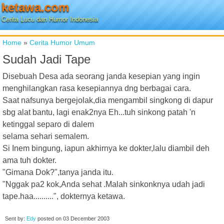
ketawa.com
Cerita Lucu dan Humor Indonesia
Home
»
Cerita Humor Umum
Sudah Jadi Tape
Disebuah Desa ada seorang janda kesepian yang ingin
menghilangkan rasa kesepiannya dng berbagai cara.
Saat nafsunya bergejolak,dia mengambil singkong di dapur
sbg alat bantu, lagi enak2nya Eh...tuh sinkong patah 'n
ketinggal separo di dalem
selama sehari semalem.
Si Inem bingung, iapun akhirnya ke dokter,lalu diambil deh
ama tuh dokter.
"Gimana Dok?",tanya janda itu.
"Nggak pa2 kok,Anda sehat .Malah sinkonknya udah jadi
tape.haa..........", dokternya ketawa.
Sent by:
Edy
posted on
03 December 2003