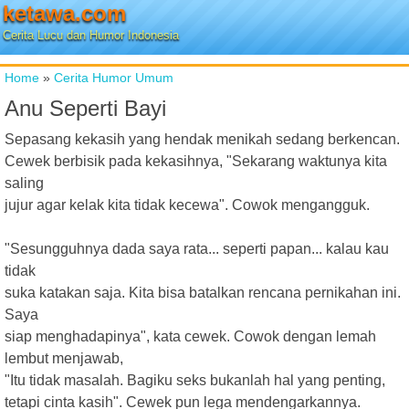
ketawa.com
Cerita Lucu dan Humor Indonesia
Home
»
Cerita Humor Umum
Anu Seperti Bayi
Sepasang kekasih yang hendak menikah sedang berkencan.
Cewek berbisik pada kekasihnya, "Sekarang waktunya kita
saling
jujur agar kelak kita tidak kecewa". Cowok mengangguk.
"Sesungguhnya dada saya rata... seperti papan... kalau kau
tidak
suka katakan saja. Kita bisa batalkan rencana pernikahan ini.
Saya
siap menghadapinya", kata cewek. Cowok dengan lemah
lembut menjawab,
"Itu tidak masalah. Bagiku seks bukanlah hal yang penting,
tetapi cinta kasih". Cewek pun lega mendengarkannya.