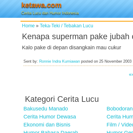
ketawa.com
Cerita Lucu dan Humor Indonesia
Home
»
Teka-Teki / Tebakan Lucu
Kenapa superman pake jubah 
Kalo pake di depan disangkain mau cukur
Sent by:
Ronnie Indra Kurniawan
posted on
25 November 2003
«
Kategori Cerita Lucu
Bakusedu Manado
Bobodoran
Cerita Humor Dewasa
Cerita Hu
Ekonomi dan Bisnis
Film / Vid
Humor Bahasa Daerah
Humor Ger