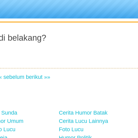
di belakang?
« sebelum
berikut »»
 Sunda
Cerita Humor Batak
mor Umum
Cerita Lucu Lainnya
eo Lucu
Foto Lucu
eja
Humor Politik