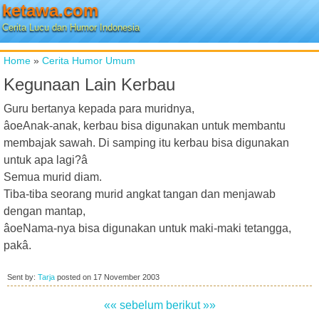
ketawa.com
Cerita Lucu dan Humor Indonesia
Home
»
Cerita Humor Umum
Kegunaan Lain Kerbau
Guru bertanya kepada para muridnya,
âoeAnak-anak, kerbau bisa digunakan untuk membantu
membajak sawah. Di samping itu kerbau bisa digunakan
untuk apa lagi?â
Semua murid diam.
Tiba-tiba seorang murid angkat tangan dan menjawab
dengan mantap,
âoeNama-nya bisa digunakan untuk maki-maki tetangga,
pakâ.
Sent by:
Tarja
posted on
17 November 2003
«« sebelum
berikut »»