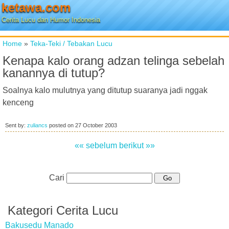
ketawa.com
Cerita Lucu dan Humor Indonesia
Home
»
Teka-Teki / Tebakan Lucu
Kenapa kalo orang adzan telinga sebelah
kanannya di tutup?
Soalnya kalo mulutnya yang ditutup suaranya jadi nggak
kenceng
Sent by:
zuliancs
posted on
27 October 2003
«« sebelum
berikut »»
Cari
Kategori Cerita Lucu
Bakusedu Manado