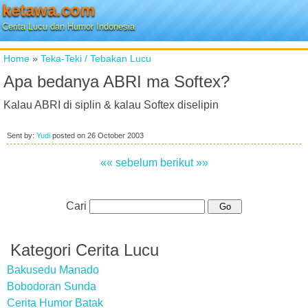
ketawa.com
Cerita Lucu dan Humor Indonesia
Home
»
Teka-Teki / Tebakan Lucu
Apa bedanya ABRI ma Softex?
Kalau ABRI di siplin & kalau Softex diselipin
Sent by:
Yudi
posted on
26 October 2003
«« sebelum
berikut »»
Cari
Kategori Cerita Lucu
Bakusedu Manado
Bobodoran Sunda
Cerita Humor Batak