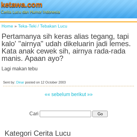
ketawa.com
Cerita Lucu dan Humor Indonesia
Home
»
Teka-Teki / Tebakan Lucu
Pertamanya sih keras alias tegang, tapi
kalo' "airnya" udah dikeluarin jadi lemes.
Kata anak cewek sih, airnya rada-rada
manis. Apaan ayo?
Lagi makan tebu
Sent by:
Dinar
posted on
12 October 2003
«« sebelum
berikut »»
Cari
Kategori Cerita Lucu