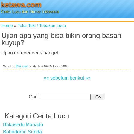
ketawa.com
Cerita Lucu dan Humor Indonesia
Home
»
Teka-Teki / Tebakan Lucu
Ujian apa yang bisa bikin orang basah
kuyup?
Ujian dereeeeeees banget.
Sent by:
Dhi_one
posted on
04 October 2003
«« sebelum
berikut »»
Cari
Kategori Cerita Lucu
Bakusedu Manado
Bobodoran Sunda