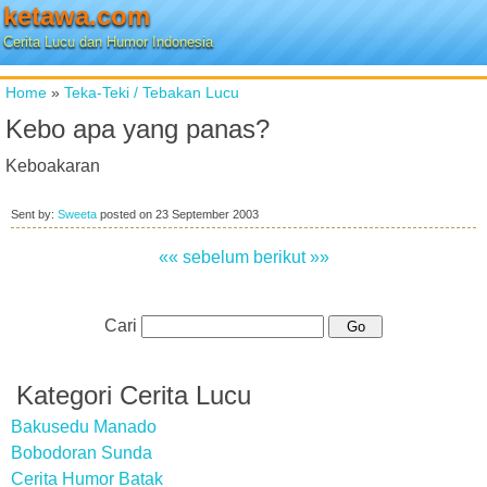
ketawa.com
Cerita Lucu dan Humor Indonesia
Home
»
Teka-Teki / Tebakan Lucu
Kebo apa yang panas?
Keboakaran
Sent by:
Sweeta
posted on
23 September 2003
«« sebelum
berikut »»
Cari
Kategori Cerita Lucu
Bakusedu Manado
Bobodoran Sunda
Cerita Humor Batak