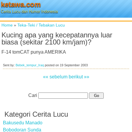
ketawa.com
Cerita Lucu dan Humor Indonesia
Home
»
Teka-Teki / Tebakan Lucu
Kucing apa yang kecepatannya luar
biasa (sekitar 2100 km/jam)?
F-14 tomCAT punya AMERIKA
Sent by:
Bebek_tempur_Iraq
posted on
19 September 2003
«« sebelum
berikut »»
Cari
Kategori Cerita Lucu
Bakusedu Manado
Bobodoran Sunda