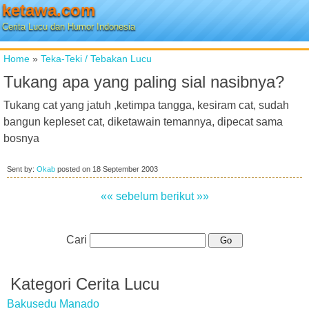
ketawa.com
Cerita Lucu dan Humor Indonesia
Home
»
Teka-Teki / Tebakan Lucu
Tukang apa yang paling sial nasibnya?
Tukang cat yang jatuh ,ketimpa tangga, kesiram cat, sudah
bangun kepleset cat, diketawain temannya, dipecat sama
bosnya
Sent by:
Okab
posted on
18 September 2003
«« sebelum
berikut »»
Cari
Kategori Cerita Lucu
Bakusedu Manado