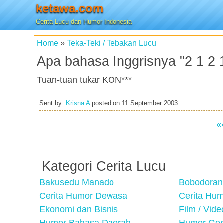
ketawa.com
Cerita Lucu dan Humor Indonesia
Home
»
Teka-Teki / Tebakan Lucu
Apa bahasa Inggrisnya "2 1 2 
Tuan-tuan tukar KON***
Sent by:
Krisna A
posted on
11 September 2003
«
Kategori Cerita Lucu
Bakusedu Manado
Bobodoran
Cerita Humor Dewasa
Cerita Hu
Ekonomi dan Bisnis
Film / Vid
Humor Bahasa Daerah
Humor Ger