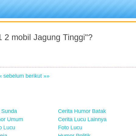
1 2 mobil Jagung Tinggi"?
« sebelum
berikut »»
 Sunda
Cerita Humor Batak
mor Umum
Cerita Lucu Lainnya
eo Lucu
Foto Lucu
eja
Humor Politik