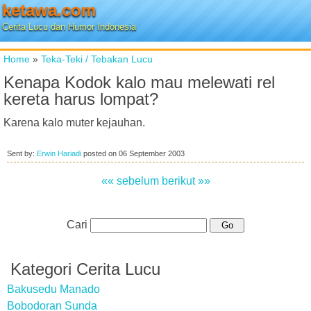
ketawa.com
Cerita Lucu dan Humor Indonesia
Home
»
Teka-Teki / Tebakan Lucu
Kenapa Kodok kalo mau melewati rel
kereta harus lompat?
Karena kalo muter kejauhan.
Sent by:
Erwin Hariadi
posted on
06 September 2003
«« sebelum
berikut »»
Cari
Kategori Cerita Lucu
Bakusedu Manado
Bobodoran Sunda