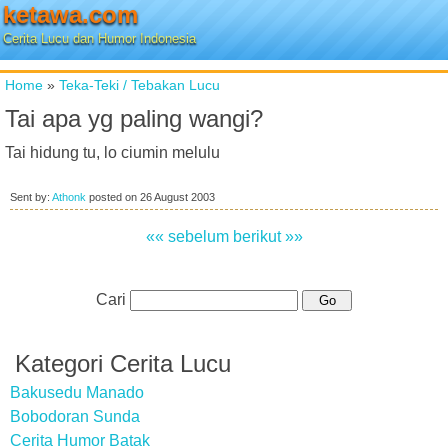
ketawa.com
Cerita Lucu dan Humor Indonesia
Home
»
Teka-Teki / Tebakan Lucu
Tai apa yg paling wangi?
Tai hidung tu, lo ciumin melulu
Sent by:
Athonk
posted on
26 August 2003
«« sebelum
berikut »»
Cari
Kategori Cerita Lucu
Bakusedu Manado
Bobodoran Sunda
Cerita Humor Batak