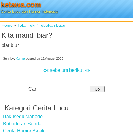
ketawa.com
Cerita Lucu dan Humor Indonesia
Home
»
Teka-Teki / Tebakan Lucu
Kita mandi biar?
biar biur
Sent by:
Kurnia
posted on
12 August 2003
«« sebelum
berikut »»
Cari
Kategori Cerita Lucu
Bakusedu Manado
Bobodoran Sunda
Cerita Humor Batak