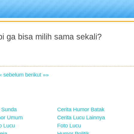
pi ga bisa milih sama sekali?
« sebelum
berikut »»
 Sunda
Cerita Humor Batak
mor Umum
Cerita Lucu Lainnya
eo Lucu
Foto Lucu
eja
Humor Politik