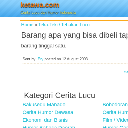
ketawa.com
Cerita Lucu dan Humor Indonesia
Home
»
Teka-Teki / Tebakan Lucu
Barang apa yang bisa dibeli ta
barang tinggal satu.
Sent by:
Ery
posted on
12 August 2003
«
Kategori Cerita Lucu
Bakusedu Manado
Bobodoran
Cerita Humor Dewasa
Cerita Hu
Ekonomi dan Bisnis
Film / Vid
Humor Bahasa Daerah
Humor Ger