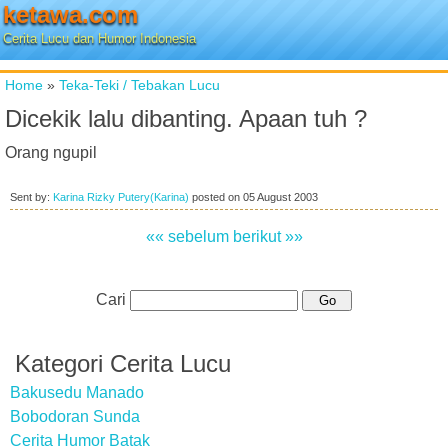
ketawa.com
Cerita Lucu dan Humor Indonesia
Home
»
Teka-Teki / Tebakan Lucu
Dicekik lalu dibanting. Apaan tuh ?
Orang ngupil
Sent by:
Karina Rizky Putery(Karina)
posted on
05 August 2003
«« sebelum
berikut »»
Cari
Kategori Cerita Lucu
Bakusedu Manado
Bobodoran Sunda
Cerita Humor Batak