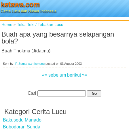
ketawa.com
Cerita Lucu dan Humor Indonesia
Home
»
Teka-Teki / Tebakan Lucu
Buah apa yang besarnya selapangan
bola?
Buah Thokmu (Jidatmu)
Sent by:
R.Sumarwan Ismunu
posted on
03 August 2003
«« sebelum
berikut »»
Cari
Kategori Cerita Lucu
Bakusedu Manado
Bobodoran Sunda