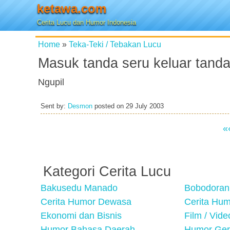
ketawa.com
Cerita Lucu dan Humor Indonesia
Home
»
Teka-Teki / Tebakan Lucu
Masuk tanda seru keluar tanda
Ngupil
Sent by:
Desmon
posted on
29 July 2003
«
Kategori Cerita Lucu
Bakusedu Manado
Bobodoran
Cerita Humor Dewasa
Cerita Hu
Ekonomi dan Bisnis
Film / Vid
Humor Bahasa Daerah
Humor Ger