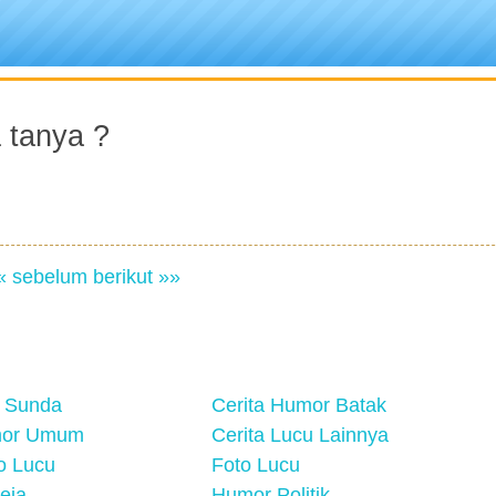
 tanya ?
« sebelum
berikut »»
 Sunda
Cerita Humor Batak
mor Umum
Cerita Lucu Lainnya
eo Lucu
Foto Lucu
eja
Humor Politik