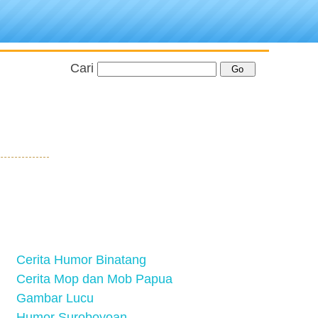
Cari
Cerita Humor Binatang
Cerita Mop dan Mob Papua
Gambar Lucu
Humor Suroboyoan