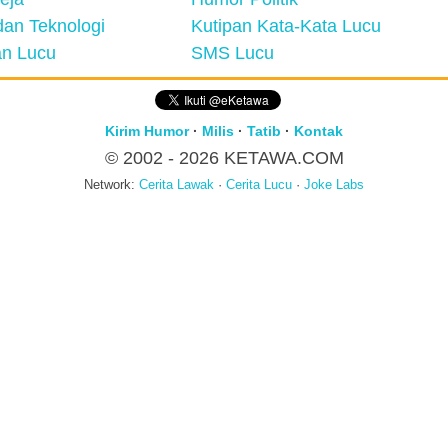
an Teknologi
Kutipan Kata-Kata Lucu
n Lucu
SMS Lucu
Kirim Humor
·
Milis
·
Tatib
·
Kontak
© 2002 - 2026
KETAWA.COM
Network:
Cerita Lawak
·
Cerita Lucu
·
Joke Labs