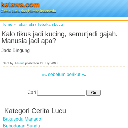
ketawa.com
Cerita Lucu dan Humor Indonesia
Home
»
Teka-Teki / Tebakan Lucu
Kalo tikus jadi kucing, semutjadi gajah.
Manusia jadi apa?
Jado Bingung
Sent by:
Miranti
posted on
19 July 2003
«« sebelum
berikut »»
Cari
Kategori Cerita Lucu
Bakusedu Manado
Bobodoran Sunda