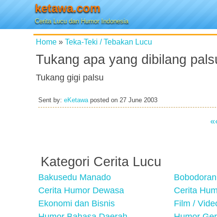
ketawa.com
Cerita Lucu dan Humor Indonesia
Home
»
Teka-Teki / Tebakan Lucu
Tukang apa yang dibilang pals
Tukang gigi palsu
Sent by:
eKetawa
posted on
27 June 2003
«
Kategori Cerita Lucu
Bakusedu Manado
Bobodoran
Cerita Humor Dewasa
Cerita Hu
Ekonomi dan Bisnis
Film / Vid
Humor Bahasa Daerah
Humor Ger