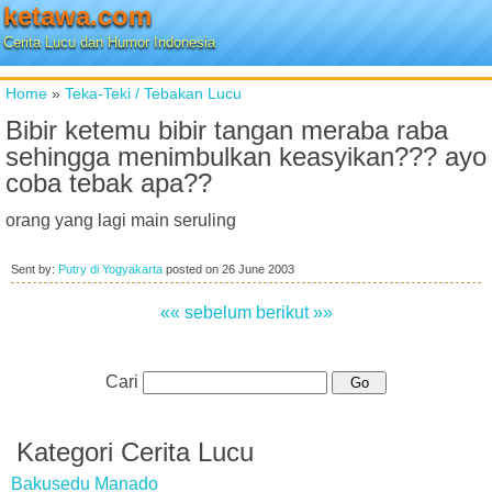
ketawa.com
Cerita Lucu dan Humor Indonesia
Home
»
Teka-Teki / Tebakan Lucu
Bibir ketemu bibir tangan meraba raba
sehingga menimbulkan keasyikan??? ayo
coba tebak apa??
orang yang lagi main seruling
Sent by:
Putry di Yogyakarta
posted on
26 June 2003
«« sebelum
berikut »»
Cari
Kategori Cerita Lucu
Bakusedu Manado