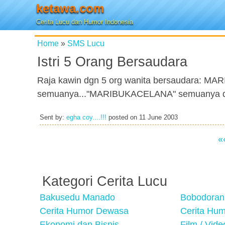
ketawa.com
Cerita Lucu dan Humor Indonesia
Home
»
SMS Lucu
Istri 5 Orang Bersaudara
Raja kawin dgn 5 org wanita bersaudara: 
semuanya..."MARIBUKACELANA" semuanya di
Sent by:
egha coy....!!!
posted on
11 June 2003
«
Kategori Cerita Lucu
Bakusedu Manado
Bobodoran
Cerita Humor Dewasa
Cerita Hu
Ekonomi dan Bisnis
Film / Vid