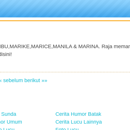
MARIBU,MARIKE,MARICE,MANILA & MARINA. Raja meman
sini!
« sebelum
berikut »»
 Sunda
Cerita Humor Batak
mor Umum
Cerita Lucu Lainnya
eo Lucu
Foto Lucu