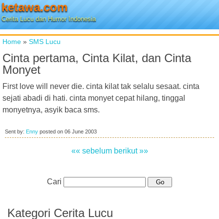
ketawa.com
Cerita Lucu dan Humor Indonesia
Home
»
SMS Lucu
Cinta pertama, Cinta Kilat, dan Cinta
Monyet
First love will never die. cinta kilat tak selalu sesaat. cinta
sejati abadi di hati. cinta monyet cepat hilang, tinggal
monyetnya, asyik baca sms.
Sent by:
Enny
posted on
06 June 2003
«« sebelum
berikut »»
Cari
Kategori Cerita Lucu