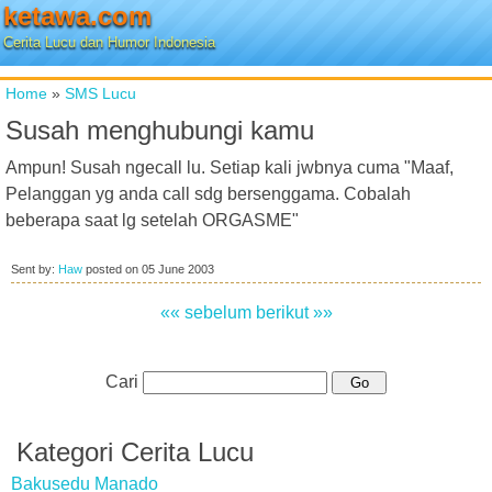
ketawa.com
Cerita Lucu dan Humor Indonesia
Home
»
SMS Lucu
Susah menghubungi kamu
Ampun! Susah ngecall lu. Setiap kali jwbnya cuma "Maaf,
Pelanggan yg anda call sdg bersenggama. Cobalah
beberapa saat lg setelah ORGASME"
Sent by:
Haw
posted on
05 June 2003
«« sebelum
berikut »»
Cari
Kategori Cerita Lucu
Bakusedu Manado