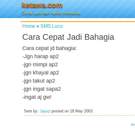
ketawa.com
Cerita Lucu dan Humor Indonesia
Home
»
SMS Lucu
Cara Cepat Jadi Bahagia
Cara cepat jd bahagia:
-Jgn harap ap2
-jgn mimpi ap2
-jgn khayal ap2
-jgn takut ap2
-jgn ingat sapa2
-ingat aj gw!
Sent by:
Jayuz
posted on
18 May 2003
«