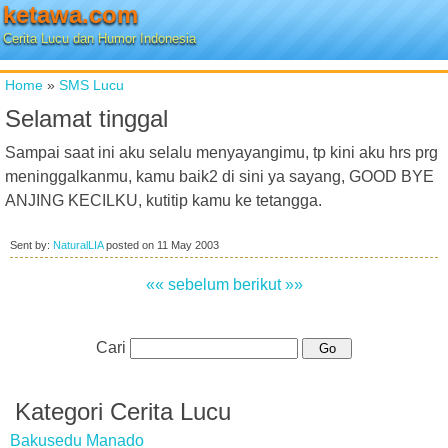
ketawa.com
Cerita Lucu dan Humor Indonesia
Home
»
SMS Lucu
Selamat tinggal
Sampai saat ini aku selalu menyayangimu, tp kini aku hrs prg
meninggalkanmu, kamu baik2 di sini ya sayang, GOOD BYE
ANJING KECILKU, kutitip kamu ke tetangga.
Sent by:
NaturalLIA
posted on
11 May 2003
«« sebelum
berikut »»
Cari
Kategori Cerita Lucu
Bakusedu Manado