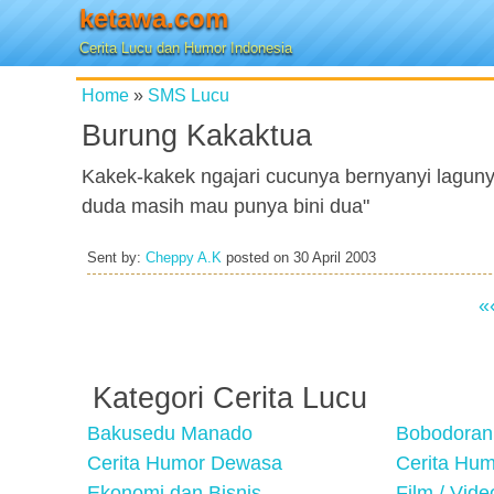
ketawa.com
Cerita Lucu dan Humor Indonesia
Home
»
SMS Lucu
Burung Kakaktua
Kakek-kakek ngajari cucunya bernyanyi lagun
duda masih mau punya bini dua"
Sent by:
Cheppy A.K
posted on
30 April 2003
«
Kategori Cerita Lucu
Bakusedu Manado
Bobodoran
Cerita Humor Dewasa
Cerita Hu
Ekonomi dan Bisnis
Film / Vid