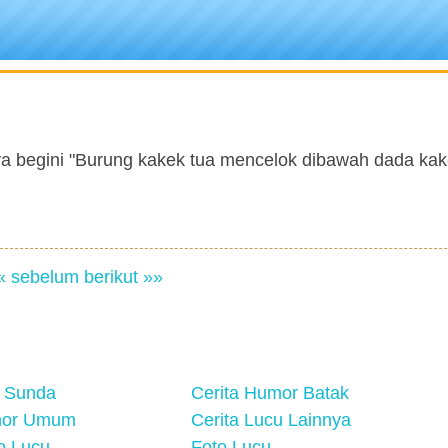
ya begini "Burung kakek tua mencelok dibawah dada ka
« sebelum
berikut »»
 Sunda
Cerita Humor Batak
mor Umum
Cerita Lucu Lainnya
eo Lucu
Foto Lucu