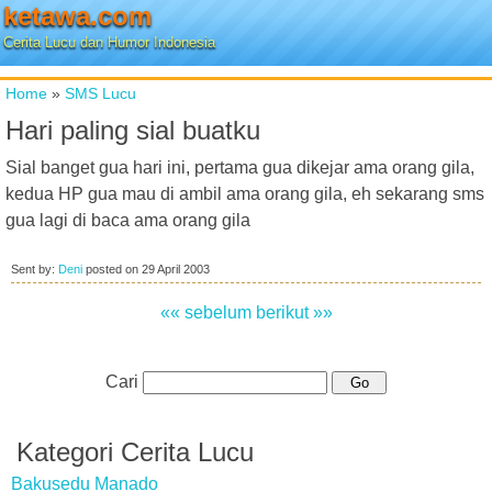
ketawa.com
Cerita Lucu dan Humor Indonesia
Home
»
SMS Lucu
Hari paling sial buatku
Sial banget gua hari ini, pertama gua dikejar ama orang gila,
kedua HP gua mau di ambil ama orang gila, eh sekarang sms
gua lagi di baca ama orang gila
Sent by:
Deni
posted on
29 April 2003
«« sebelum
berikut »»
Cari
Kategori Cerita Lucu
Bakusedu Manado