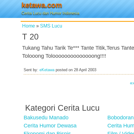
ketawa.com
Cerita Lucu dan Humor Indonesia
Home
»
SMS Lucu
T 20
Tukang Tahu Tarik Te*** Tante Titik,Terus Tant
Tolooong Toloooooooooooooong!!!!
Sent by:
eKetawa
posted on
28 April 2003
«
Kategori Cerita Lucu
Bakusedu Manado
Bobodoran
Cerita Humor Dewasa
Cerita Hu
Ekonomi dan Bisnis
Film / Vid