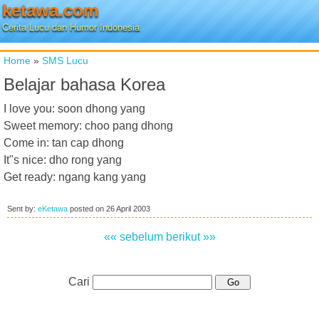
ketawa.com
Cerita Lucu dan Humor Indonesia
Home
»
SMS Lucu
Belajar bahasa Korea
I love you: soon dhong yang
Sweet memory: choo pang dhong
Come in: tan cap dhong
It"s nice: dho rong yang
Get ready: ngang kang yang
Sent by:
eKetawa
posted on
26 April 2003
«« sebelum
berikut »»
Cari