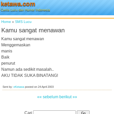
ketawa.com
Cerita Lucu dan Humor Indonesia
Home
»
SMS Lucu
Kamu sangat menawan
Kamu sangat menawan
Menggemaskan
manis
Baik
penurut
Namun ada sedikit masalah..
AKU TIDAK SUKA BINATANG!
Sent by:
eKetawa
posted on
24 April 2003
«« sebelum
berikut »»
Cari