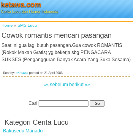
ketawa.com
Cerita Lucu dan Humor Indonesia
Home
»
SMS Lucu
Cowok romantis mencari pasangan
Saat ini gua lagi butuh pasangan.Gua cowok ROMANTIS
(Rokok Makan Gratis) yg bekerja sbg PENGACARA
SUKSES (Pengangguran Banyak Acara Yang Suka Sesama)
Sent by:
eKetawa
posted on
21 April 2003
«« sebelum
berikut »»
Cari
Kategori Cerita Lucu
Bakusedu Manado