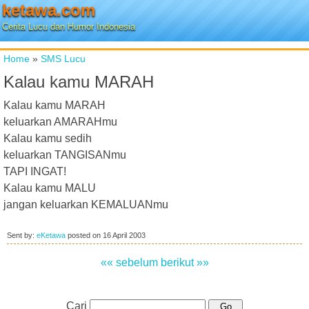
ketawa.com
Cerita Lucu dan Humor Indonesia
Home
»
SMS Lucu
Kalau kamu MARAH
Kalau kamu MARAH
keluarkan AMARAHmu
Kalau kamu sedih
keluarkan TANGISANmu
TAPI INGAT!
Kalau kamu MALU
jangan keluarkan KEMALUANmu
Sent by:
eKetawa
posted on
16 April 2003
«« sebelum
berikut »»
Cari