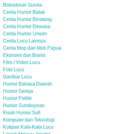
Bobodoran Sunda
Cerita Humor Batak
Cerita Humor Binatang
Cerita Humor Dewasa
Cerita Humor Umum
Cerita Lucu Lainnya
Cerita Mop dan Mob Papua
Ekonomi dan Bisnis
Film / Video Lucu
Foto Lucu
Gambar Lucu
Humor Bahasa Daerah
Humor Gereja
Humor Politik
Humor Suroboyoan
Kisah Humor Sufi
Komputer dan Teknologi
Kutipan Kata-Kata Lucu