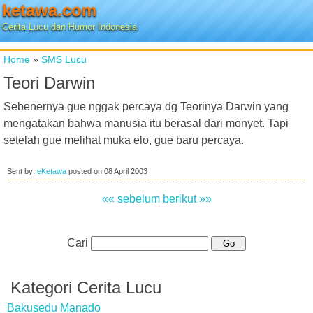
ketawa.com
Cerita Lucu dan Humor Indonesia
Home
»
SMS Lucu
Teori Darwin
Sebenernya gue nggak percaya dg Teorinya Darwin yang
mengatakan bahwa manusia itu berasal dari monyet. Tapi
setelah gue melihat muka elo, gue baru percaya.
Sent by:
eKetawa
posted on
08 April 2003
«« sebelum
berikut »»
Cari
Kategori Cerita Lucu
Bakusedu Manado