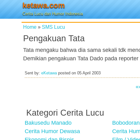
ketawa.com
Cerita Lucu dan Humor Indonesia
Home
»
SMS Lucu
Pengakuan Tata
Tata mengaku bahwa dia sama sekali tdk me
Demikian pengakuan Tata Dado pada reporter T
Sent by:
eKetawa
posted on
05 April 2003
«
Kategori Cerita Lucu
Bakusedu Manado
Bobodoran
Cerita Humor Dewasa
Cerita Hu
Ekonomi dan Bisnis
Film / Vid