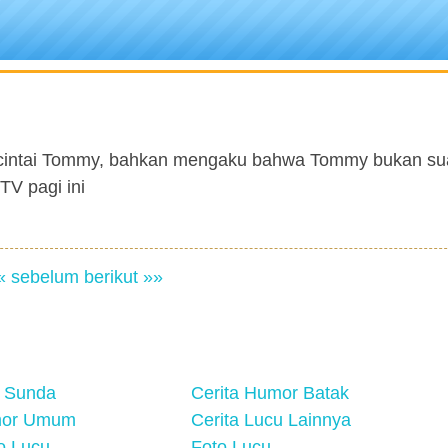
ncintai Tommy, bahkan mengaku bahwa Tommy bukan su
V pagi ini
« sebelum
berikut »»
 Sunda
Cerita Humor Batak
mor Umum
Cerita Lucu Lainnya
eo Lucu
Foto Lucu