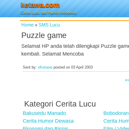
ketawa.com
Cerita Lucu dan Humor Indonesia
Home
»
SMS Lucu
Puzzle game
Selamat HP anda telah dilengkapi Puzzle ga
kembali. Selamat Mencoba
Sent by:
eKetawa
posted on
03 April 2003
«
Kategori Cerita Lucu
Bakusedu Manado
Bobodoran
Cerita Humor Dewasa
Cerita Hu
Ekonomi dan Bisnis
Film / Vid