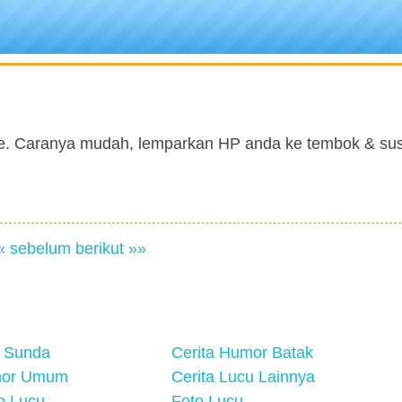
me. Caranya mudah, lemparkan HP anda ke tembok & su
« sebelum
berikut »»
 Sunda
Cerita Humor Batak
mor Umum
Cerita Lucu Lainnya
eo Lucu
Foto Lucu