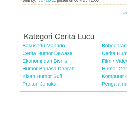
Sent by:
Ivan DD-22
posted on
06 March 2003
«
Kategori Cerita Lucu
Bakusedu Manado
Bobodoran
Cerita Humor Dewasa
Cerita Hu
Ekonomi dan Bisnis
Film / Vid
Humor Bahasa Daerah
Humor Ger
Kisah Humor Sufi
Komputer d
Pantun Jenaka
Pengalama