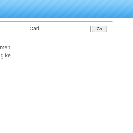
Cari
Amen.
ng ke