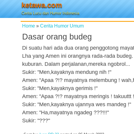
ketawa.com
Cerita Lucu dan Humor Indonesia
Home
»
Cerita Humor Umum
Dasar orang budeg
Di suatu hari ada dua orang penggotong maya
Lha yang Amen ini orangnya rada-rada budeg.
kuburan. Dalam perjalanan,mereka ngobrol...
Sukir: "Men,kayaknya mendung nih !"
Amen: "Apaa ?!? mayatnya melembung ! wah,ha
Sukir: "Men,kayaknya gerimis !"
Amen: "Apaa ?!? mayatnya meringis ! takuuttt !
Sukir: "Men,kayaknya ujannya wes mandeg !"
Amen: "Ha,mayatnya ngadeg ???!!!"
Sukir: "???"