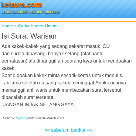
ketawa.com
Cerita Lucu dan Humor Indonesia
Home
»
Cerita Humor Umum
Isi Surat Warisan
Ada kakek-kakek yang sedang sekarat masuk ICU
dan sudah dipasangi banyak selang (alat bantu
pernafasan)lalu dipanggillah seorang kyai untuk mendoakan
kakek.
Saat didoakan kakek minta secarik kertas untuk menulis.
Tak lama setelah itu sang kakek meninggal.Anak cucunya
memanggil ahli waris untuk membacakan surat tersebut
dibacalah surat tersebut
"JANGAN INJAK SELANG SAYA"
Sent by:
Speed
posted on
04 March 2003
«« sebelum
berikut »»