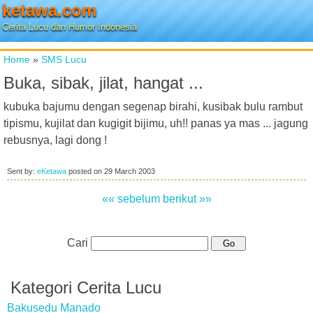
ketawa.com
Cerita Lucu dan Humor Indonesia
Home
»
SMS Lucu
Buka, sibak, jilat, hangat ...
kubuka bajumu dengan segenap birahi, kusibak bulu rambut
tipismu, kujilat dan kugigit bijimu, uh!! panas ya mas ... jagung
rebusnya, lagi dong !
Sent by:
eKetawa
posted on
29 March 2003
«« sebelum
berikut »»
Cari
Kategori Cerita Lucu
Bakusedu Manado