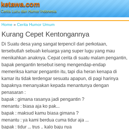
ketawa.com
Cerita Lucu dan Humor Indonesia
Home
»
Cerita Humor Umum
Kurang Cepet Kentongannya
Di Suatu desa yang sangat terpencil dari perkotaan,
tersebutlah sebuah keluarga yang super lugu yang mau
menikahkan anaknya. Cepat cerita di suatu malam pengantin,
bapak pengantin tersebut iseng mengendap-endap
memeriksa kamar pengantin itu, tapi dia heran kenapa di
kamar itu tidak terdengar sesuatu apapun, di pagi harinya
bapaknya menanyakan kepada menantunya dengan
penasaran :
bapak : gimana rasanya jadi pengantin ?
menantu : biasa aja ko pak...
bapak : maksud kamu biasa gimana ?
menantu : ya kami berdua cuma tidur aja ...
bapak : tidur ... trus .. kalo baju nya