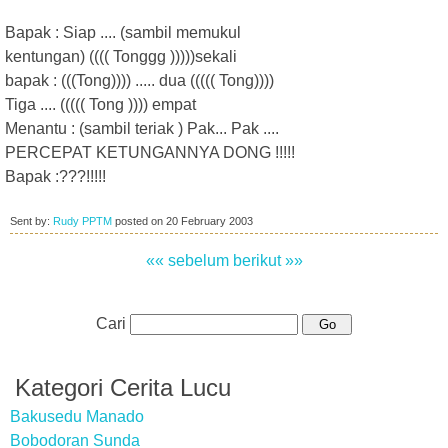
Bapak : Siap .... (sambil memukul
kentungan) (((( Tonggg )))))sekali
bapak : (((Tong)))) ..... dua ((((( Tong))))
Tiga .... ((((( Tong )))) empat
Menantu : (sambil teriak ) Pak... Pak ....
PERCEPAT KETUNGANNYA DONG !!!!!
Bapak :???!!!!!
Sent by:
Rudy PPTM
posted on
20 February 2003
«« sebelum
berikut »»
Cari
Kategori Cerita Lucu
Bakusedu Manado
Bobodoran Sunda