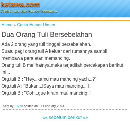
ketawa.com
Cerita Lucu dan Humor Indonesia
Home
»
Cerita Humor Umum
Dua Orang Tuli Bersebelahan
Ada 2 orang yang tuli tinggal bersebelahan.
Suatu pagi orang tuli A keluar dari rumahnya sambil
membawa peralatan memancing.
Orang tuli B melihatnya,maka terjadilah percakapan berikut
ini...
Org.tuli B : "Hey...kamu mau mancing yach...?"
Org.tuli A : "Bukan...!Saya mau mancing...!!"
Org.tuli B : "Ooh...gue kirain mau mancing.."
Sent by:
Dyno
posted on
01 February 2003
«« sebelum
berikut »»