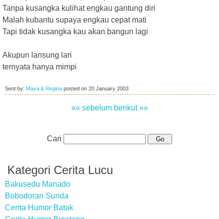
Tanpa kusangka kulihat engkau gantung diri
Malah kubantu supaya engkau cepat mati
Tapi tidak kusangka kau akan bangun lagi
Akupun lansung lari
ternyata hanya mimpi
Sent by:
Maya & Regina
posted on
20 January 2003
«« sebelum
berikut »»
Cari
Kategori Cerita Lucu
Bakusedu Manado
Bobodoran Sunda
Cerita Humor Batak