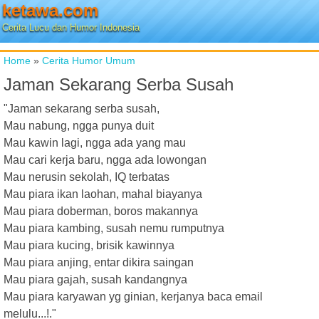
ketawa.com
Cerita Lucu dan Humor Indonesia
Home
»
Cerita Humor Umum
Jaman Sekarang Serba Susah
"Jaman sekarang serba susah,
Mau nabung, ngga punya duit
Mau kawin lagi, ngga ada yang mau
Mau cari kerja baru, ngga ada lowongan
Mau nerusin sekolah, IQ terbatas
Mau piara ikan laohan, mahal biayanya
Mau piara doberman, boros makannya
Mau piara kambing, susah nemu rumputnya
Mau piara kucing, brisik kawinnya
Mau piara anjing, entar dikira saingan
Mau piara gajah, susah kandangnya
Mau piara karyawan yg ginian, kerjanya baca email
melulu...!."